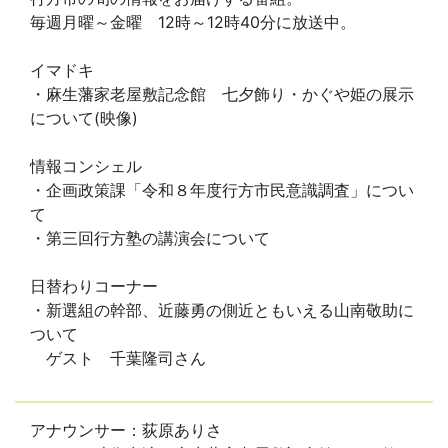
毎週月曜～金曜 12時～12時40分に放送中。
イマドキ
・麻生藩家老屋敷記念館 七夕飾り・かぐや姫の展示
について(映像)
情報コンシェル
・企画政策課「令和８年度行方市民意識調査」につい
て
・第三回行方塾の講演会について
日替わりコーナー
・新選組の幹部、近藤勇の側近ともいえる山南敬助に
ついて
ゲスト 千葉隆司さん
アナウンサー：荻原ありさ