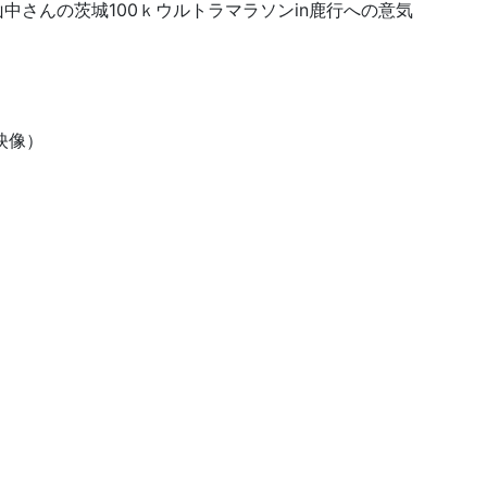
中さんの茨城100ｋウルトラマラソンin鹿行への意気
映像）