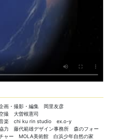
企画・撮影・編集 岡里友彦
空撮 大曽根憲司
音楽 chi ku rin studio ex.o-y
協力 藤代範雄デザイン事務所 森のフォー
チャー MOLA美術館 白浜少年自然の家