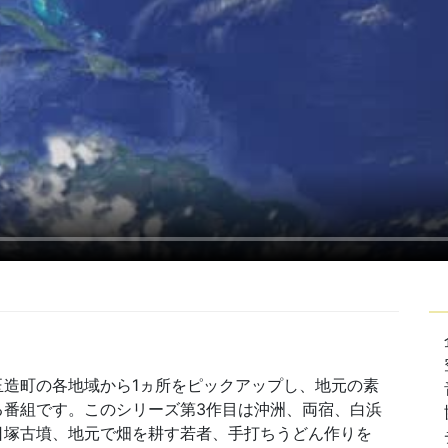
造町の各地域から1ヵ所をピックアップし、地元の素
る番組です。このシリーズ第3作目は沖洲、両宿、白浜
日塚古墳、地元で畑を耕す若者、手打ちうどん作りを