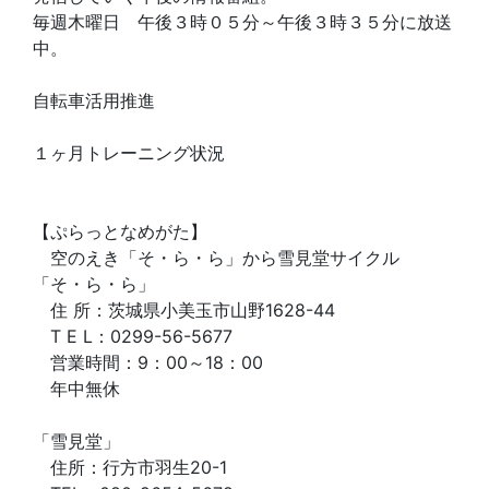
毎週木曜日 午後３時０５分～午後３時３５分に放送
中。
自転車活用推進
１ヶ月トレーニング状況
【ぷらっとなめがた】
空のえき「そ・ら・ら」から雪見堂サイクル
「そ・ら・ら」
住 所：茨城県小美玉市山野1628-44
T E L：0299-56-5677
営業時間：9：00～18：00
年中無休
「雪見堂」
住所：行方市羽生20-1